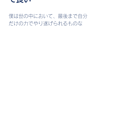
僕は世の中において、最後まで自分
だけの力でやり遂げられるものな
ど、ほとんどないと思っています。
もちろん安易に投げ出さないよう
「最後までやり遂げよう」という姿
勢は大切ですが、なにも
「自分だけ
で」などと制限を加える必要はあり
ません。
どうも世間は協調性を重んじる一方
で、結果については自己責任として
個人に帰結させる傾向があります。
それでなくても「他人の力を借り
る」ためには、
自分の課題は何なの
か、何を解決すれば物事が進むの
か、そしてその解決能力は誰が持っ