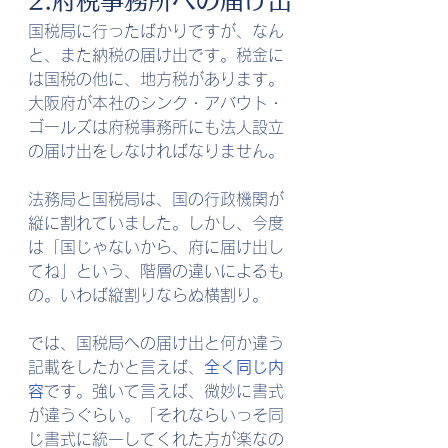
2.府税事務所への届け出
国税局に行ったばかりですが、なん
と、また納税の届け出です。税金に
は国税の他に、地方税があります。
大阪府が本社のシンク・アバウト・
ゴールズは府税事務所にも法人設立
の届け出をしなければなりません。
法務局と国税局は、国の行政機関が
縦に割れていました。しかし、今度
は「国じゃないから、府に届け出し
てね」という、階層の違いによるも
の。いわば縦割りならぬ横割り。
では、国税局への届け出と何か違う
記載をしたかと言えば、
全く同じ内
容
です。強いて言えば、微妙に書式
が違うぐらい。「それならいっそ同
じ書式に統一してくれた方が楽なの