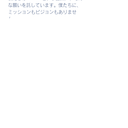
な願いを託しています。僕たちに、
ミッションもビジョンもありませ
ん。
Think About Goals. 
の Goals
あなたが「半歩」進むときの、小さ
な目標を見つけたい
すべて表示
最新記事