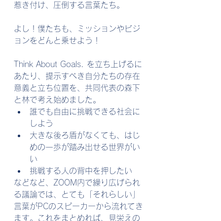
惹き付け、圧倒する言葉たち。
よし！僕たちも、ミッションやビジ
ョンをどんと乗せよう！
Think About Goals. を立ち上げるに
あたり、提示すべき自分たちの存在
意義と立ち位置を、共同代表の森下
と林で考え始めました。
誰でも自由に挑戦できる社会に
しよう
大きな後ろ盾がなくても、はじ
めの一歩が踏み出せる世界がい
い
挑戦する人の背中を押したい
などなど、ZOOM内で繰り広げられ
る議論では、とても「それらしい」
言葉がPCのスピーカーから流れてき
ます。これをまとめれば、見栄えの